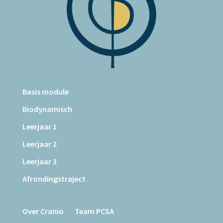
Basis module
Biodynamisch
Leerjaar 1
Leerjaar 2
Leerjaar 3
Afrondingstraject
Over Cranio
Team PCSA