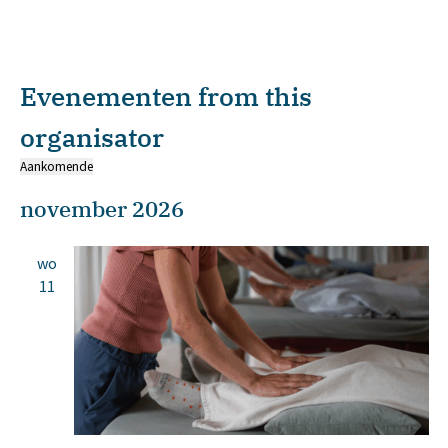
Evenementen from this
organisator
Aankomende
Selecteer
november 2026
een
datum.
wo
11