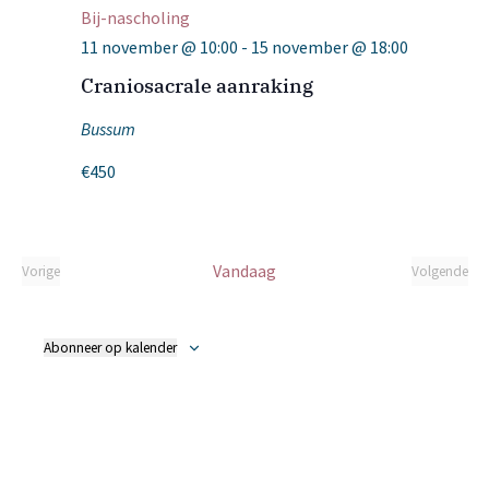
Bij-nascholing
11 november @ 10:00
-
15 november @ 18:00
Craniosacrale aanraking
Bussum
€450
Vandaag
Vorige
Volgende
Evenementen
Eveneme
Abonneer op kalender