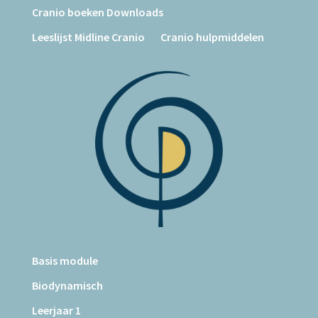
Cranio boeken Downloads
Leeslijst Midline Cranio
Cranio hulpmiddelen
Basis module
Biodynamisch
Leerjaar 1