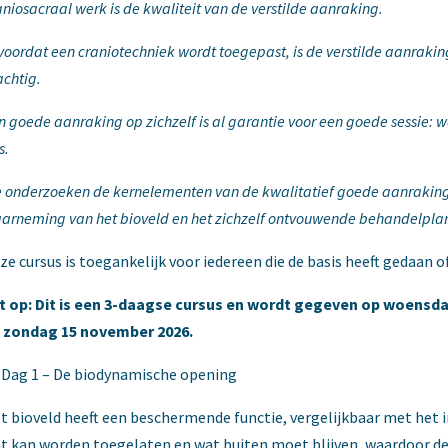
aniosacraal werk is de kwaliteit van de verstilde aanraking.
 voordat een craniotechniek wordt toegepast, is de verstilde aanrakin
achtig.
n goede aanraking op zichzelf is al garantie voor een goede sessie: w
s.
 onderzoeken de kernelementen van de kwalitatief goede aanraking:
arneming van het bioveld en het zichzelf ontvouwende behandelpla
ze cursus is toegankelijk voor iedereen die de basis heeft gedaan o
t op: Dit is een 3-daagse cursus en wordt gegeven op woens
 zondag 15 november 2026.
Dag 1 – De biodynamische opening
t bioveld heeft een beschermende functie, vergelijkbaar met he
t kan worden toegelaten en wat buiten moet blijven, waardoor de