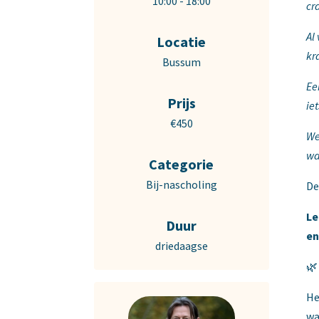
10:00 - 18:00
cr
Al
Locatie
kr
Bussum
Ee
Prijs
iet
€450
We
wa
Categorie
Bij-nascholing
De
Le
Duur
en
driedaagse
🌿
He
wa