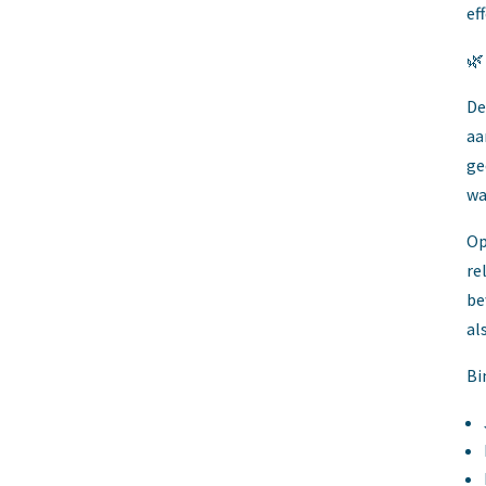
ef
🌿
De
aa
ge
wa
Op
re
be
al
Bi