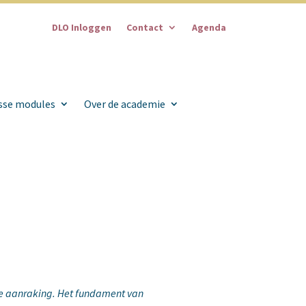
DLO Inloggen
Contact
Agenda
sse modules
Over de academie
 de aanraking. Het fundament van