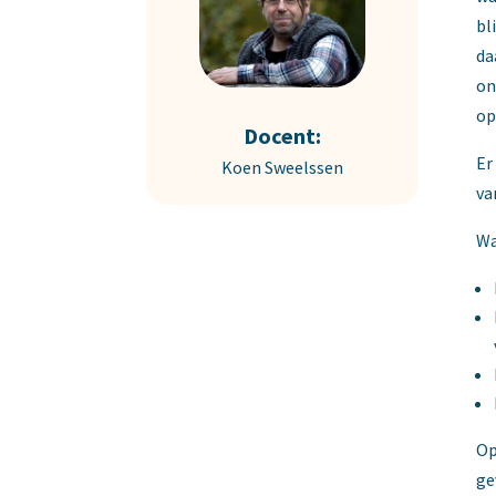
bl
da
on
op
Docent:
Er
Koen Sweelssen
va
Wa
Op
ge