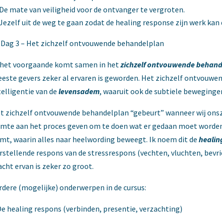
De mate van veiligheid voor de ontvanger te vergroten.
Jezelf uit de weg te gaan zodat de healing response zijn werk kan
Dag 3 – Het zichzelf ontvouwende behandelplan
 het voorgaande komt samen in het
zichzelf ontvouwende behand
este gevers zeker al ervaren is geworden. Het zichzelf ontvouwen
telligentie van de
levensadem
, waaruit ook de subtiele beweginge
t zichzelf ontvouwende behandelplan
“
gebeurt” wanneer wij onsz
imte aan het proces geven om te doen wat er gedaan moet worden.
mt, waarin alles naar heelwording beweegt. Ik noem dit de
healin
rstellende respons van de stressrespons (vechten, vluchten, bevri
acht ervan is zeker zo groot.
rdere (mogelijke) onderwerpen in de cursus:
De healing respons (verbinden, presentie, verzachting)