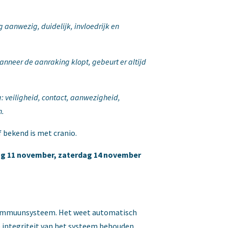
g aanwezig, duidelijk, invloedrijk en
anneer de aanraking klopt, gebeurt er altijd
 veiligheid, contact, aanwezigheid,
n.
f bekend is met cranio.
dag 11 november, zaterdag 14 november
t immuunsysteem. Het weet automatisch
 integriteit van het systeem behouden