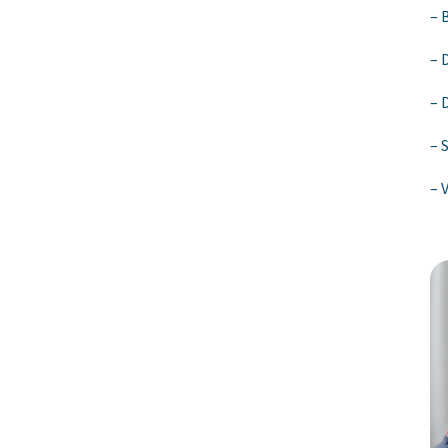
– 
– 
– 
– 
– 