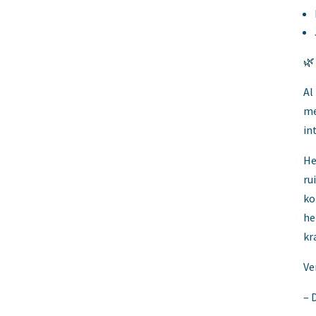
🌿
Al
me
in
He
ru
ko
he
kr
Ve
– 