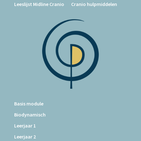
Leeslijst Midline Cranio
Cranio hulpmiddelen
Basis module
Biodynamisch
Leerjaar 1
Leerjaar 2