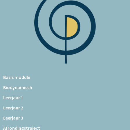
Basis module
Biodynamisch
Leerjaar 1
Leerjaar 2
Leerjaar 3
Afrondingstraject