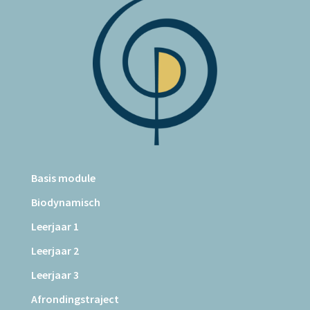
Basis module
Biodynamisch
Leerjaar 1
Leerjaar 2
Leerjaar 3
Afrondingstraject