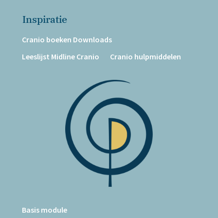
Inspiratie
Cranio boeken Downloads
Leeslijst Midline Cranio
Cranio hulpmiddelen
Basis module