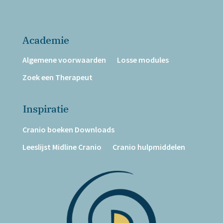
Academie
Algemene voorwaarden
Losse modules
Zoek een Therapeut
Inspiratie
Cranio boeken Downloads
Leeslijst Midline Cranio
Cranio hulpmiddelen