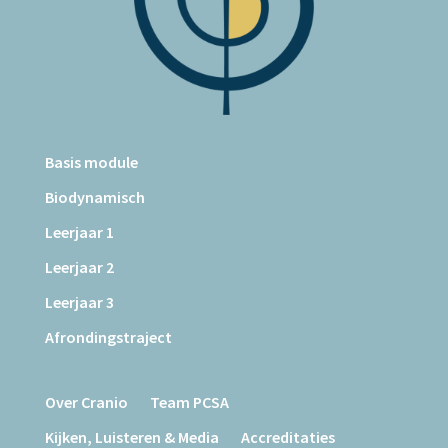
Basis module
Biodynamisch
Leerjaar 1
Leerjaar 2
Leerjaar 3
Afrondingstraject
Over Cranio
Team PCSA
Kijken, Luisteren & Media
Accreditaties