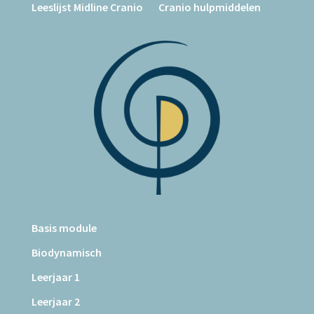
Leeslijst Midline Cranio
Cranio hulpmiddelen
Basis module
Biodynamisch
Leerjaar 1
Leerjaar 2