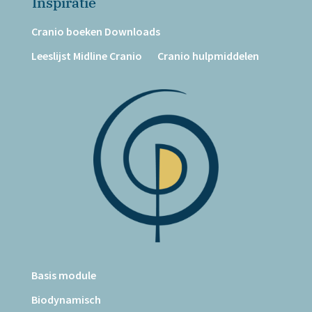
Inspiratie
Cranio boeken Downloads
Leeslijst Midline Cranio
Cranio hulpmiddelen
Basis module
Biodynamisch